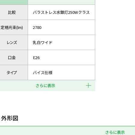
比較
バラストレス水銀灯250Wクラス
定格光束(lm)
2780
レンズ
乳白ワイド
口金
E26
タイプ
バイス仕様
さらに表示
外形図
さらに表示