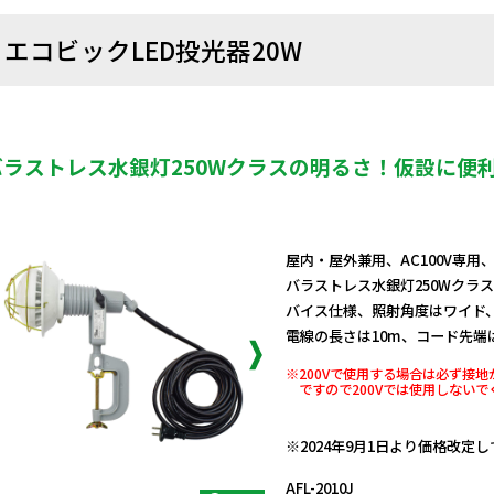
エコビックLED投光器20W
バラストレス水銀灯250Wクラスの明るさ！仮設に便
屋内・屋外兼用、AC100V専用
バラストレス水銀灯250Wクラ
バイス仕様、照射角度はワイド
電線の長さは10m、コード先端
※200Vで使用する場合は必ず接
ですので200Vでは使用しない
日動商品コードNo.09924
※2024年9月1日より価格改定
AFL-2010J