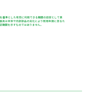
％を基準とした有効に利用できる期間の目安として表
器具は本体や内部部品の劣化により耐用年限に至るた
証期間を示すものではありません。