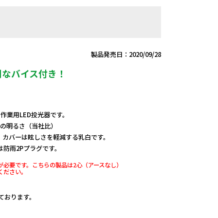
製品発売日：2020/09/28
利なバイス付き！
、作業用LED投光器です。
スの明るさ（当社比）
、カバーは眩しさを軽減する乳白です。
は防雨2Pプラグです。
地が必要です。こちらの製品は2心（アースなし）
でください。
しております。