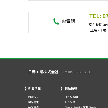
TEL: 0
お電話
受付時間 8:4
（土曜・日曜
日動工業株式会社
NICHIDO IND.CO.,LTD.
新着情報
製品情報
お知らせ
LED & 照明
製品情報
トランス
納入事例
コードリール・延長コード