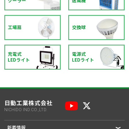
クーラー
送風機
工場扇
交換球
充電式
電源式
LEDライト
LEDライト
日動工業株式会社
NICHIDO IND.CO.,LTD.
新着情報