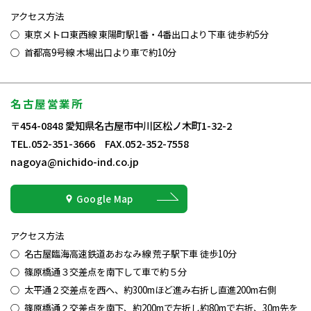
アクセス方法
東京メトロ東西線 東陽町駅1番・4番出口より下車 徒歩約5分
首都高9号線 木場出口より車で約10分
名古屋営業所
〒454-0848 愛知県名古屋市中川区松ノ木町1-32-2
TEL.052-351-3666 FAX.052-352-7558
nagoya@nichido-ind.co.jp
Google Map
アクセス方法
名古屋臨海高速鉄道あおなみ線 荒子駅下車 徒歩10分
篠原橋通３交差点を南下して車で約５分
太平通２交差点を西へ、約300mほど進み右折し直進200m右側
篠原橋通２交差点を南下、約200mで左折し約80mで右折、30m先を