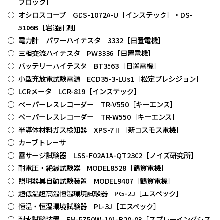
ブロック］
オシロスコープ GDS-1072A-U［インステック］・DS-
5106B［岩通計測］
電力計 パワーハイテスタ 3332［日置電機］
三相交流ハイテスタ PW3336［日置電機］
バッテリーハイテスタ BT3563［日置電機］
小型充放電試験電源 ECD35-3-LUs1［松定プレシジョン］
LCRメータ LCR-819［インステック］
ペーパーレスレコーダー TR-V550［キーエンス］
ペーパーレスレコーダー TR-W550［キーエンス］
半導体材料ガス検知器 XPS-7Ⅱ［新コスモス電機］
カーブトレーサ
雷サージ試験器 LSS-F02A1A-QT2302［ノイズ研究所］
耐電圧・絶縁試験器 MODEL8528［鶴賀電機］
照明器具自動試験装置 MODEL9407［鶴賀電機］
超低温超高温恒温環境試験器 PG-2J［エスペック］
恒温・恒湿環境試験器 PL-3J［エスペック］
耐水試験装置 FM-PZ50W-101-B20-03［スプレーイングシス