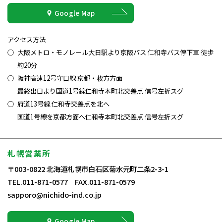
Google Map
アクセス方法
大阪メトロ・モノレール大日駅より京阪バス 仁和寺バス停下車 徒歩
約20分
阪神高速12号守口線 京都・枚方方面
最終出口より国道1号線仁和寺本町北交差点 信号左折スグ
府道13号線 仁和寺交差点を北へ
国道1号線を京都方面へ仁和寺本町北交差点 信号左折スグ
札幌営業所
〒003-0822 北海道札幌市白石区菊水元町二条2-3-1
TEL.011-871-0577 FAX.011-871-0579
sapporo@nichido-ind.co.jp
Google Map