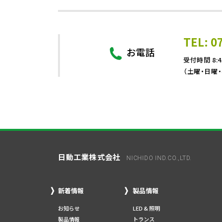
TEL: 0
お電話
受付時間 8:4
（土曜・日曜
日動工業株式会社
NICHIDO IND.CO.,LTD.
新着情報
製品情報
お知らせ
LED & 照明
製品情報
トランス