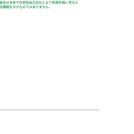
器具は本体や内部部品の劣化により耐用年限に至るた
証期間を示すものではありません。