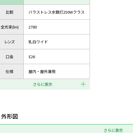
比較
バラストレス水銀灯250Wクラス
全光束(lm)
2780
レンズ
乳白ワイド
口金
E26
仕様
屋内・屋外兼用
さらに表示
外形図
さらに表示