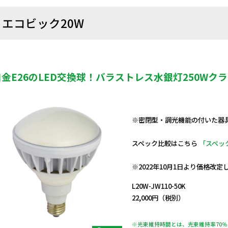
エコビック20W
口金E26のLED交換球！バラストレス水銀灯250Wク
※密閉型・調光機能の付いた器
スペック比較はこちら
「スペッ
日動商品コードNo.14155
※2022年10月1日より価格改
L20W-JW110-50K
22,000円（税別）
※光束維持時間とは、光束維持率70