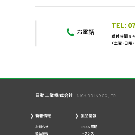
TEL: 0
お電話
受付時間 8:4
（土曜・日曜
日動工業株式会社
NICHIDO IND.CO.,LTD.
新着情報
製品情報
お知らせ
LED & 照明
製品情報
トランス