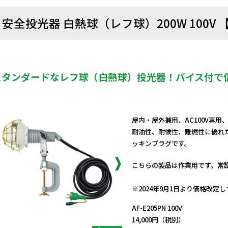
安全投光器 白熱球（レフ球）200W 100V 
スタンダードなレフ球（白熱球）投光器！バイス付で
屋内・屋外兼用、AC100V専
耐油性、耐候性、難燃性に優れた
ッキンプラグです。
こちらの製品は作業用です。常
日動商品コードNo.09956
※2024年9月1日より価格改定
AF-E205PN 100V
14,000円（税別）