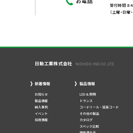
お電話
受付時間 8:4
（土曜・日曜
日動工業株式会社
NICHIDO IND.CO.,LTD.
新着情報
製品情報
お知らせ
LED & 照明
製品情報
トランス
納入事例
コードリール・延長コード
イベント
その他の製品
採用情報
カタログ
スペック比較
規格適合品