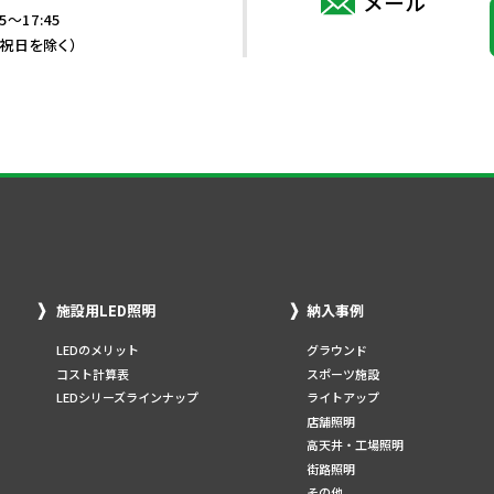
メール
5～17:45
・祝日を除く）
施設用LED照明
納入事例
LEDのメリット
グラウンド
コスト計算表
スポーツ施設
LEDシリーズラインナップ
ライトアップ
店舗照明
高天井・工場照明
街路照明
その他