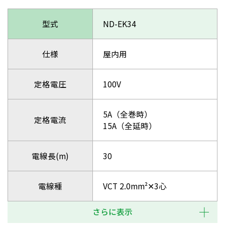
型式
ND-EK34
仕様
屋内用
定格電圧
100V
5A（全巻時）
定格電流
15A（全延時）
電線長(m)
30
電線種
VCT 2.0mm²✕3心
さらに表示