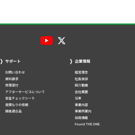
サポート
企業情報
お問い合わせ
経営理念
資料請求
社長挨拶
修理受付
紹介動画
アフターサービスについて
会社概要
安全チェックシート
沿革
見積もりの依頼
事業内容
規格適合品
事業所案内
採用情報
Found THE ONE