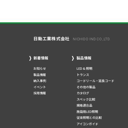
日動工業株式会社
NICHIDO IND.CO.,LTD.
新着情報
製品情報
お知らせ
LED & 照明
製品情報
トランス
納入事例
コードリール・延長コード
イベント
その他の製品
採用情報
カタログ
スペック比較
規格適合品
施設用LED照明
従来照明との比較
アイコンガイド