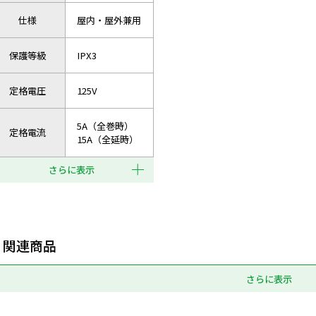
仕様
屋内・屋外兼用
保護等級
IPX3
定格電圧
125V
5A（全巻時）
定格電流
15A（全延時）
さらに表示
関連商品
さらに表示