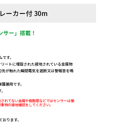
ーカー付 30m
ンサー」搭載！
ムです。
クリートに埋設された接地されている金属物
刃先が触れた瞬間電気を遮断又は警報音を鳴
保護兼用です。
す。
地されてない金属や樹脂管などではセンサーは働
対象物の接地確認をしてください。
しております。