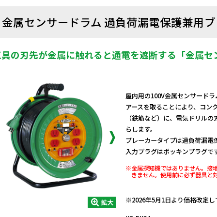
金属センサードラム 過負荷漏電保護兼用ブレ
工具の刃先が金属に触れると通電を遮断する「金属セ
屋内用の100V金属センサードラ
アースを取ることにより、コン
（鉄筋など）に、電気ドリルの
らします。
ブレーカータイプは過負荷漏電
入力プラグはポッキンプラグで
※金属探知機ではありません。接
きません。使用前に必ず器具と
日動商品コードNo.05235
※2026年5月1日より価格改定
拡大