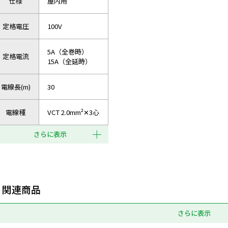
仕様
屋内用
定格電圧
100V
5A（全巻時）
定格電流
15A（全延時）
電線長(m)
30
電線種
VCT 2.0mm²✕3心
さらに表示
関連商品
さらに表示