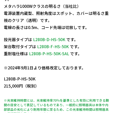
メタハラ1000Wクラスの明るさ（当社比）
電源装置内蔵型、照射角度はスポット、カバーは明るさ重
視のクリア（透明）です。
電線の長さは0.5m、コード先端は切放しです。
投光器タイプは
L280B-D-HS-50K
です。
架台取付タイプは
L280B-F-HS-50K
です。
重耐塩仕様は
L280B-P-HS-50K-SAL
です。
日動商品コードNo.11650
※2024年9月1日より価格改定しております。
L280B-P-HS-50K
215,000円（税別）
※光束維持時間とは、光束維持率70％を基準とした有効に利用できる期
間の目安として表記しているものであり、一般的に照明器具は本体や内
部部品の劣化により耐用年限に至るため、この光束維持時間は照明器具