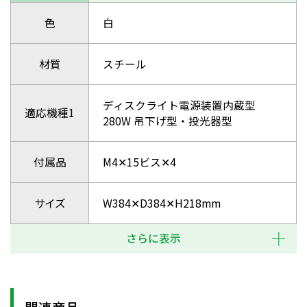
色
白
材質
スチール
ディスクライト電源装置内蔵型
適応機種1
280W 吊下げ型・投光器型
付属品
M4✕15ビス✕4
サイズ
W384✕D384✕H218mm
さらに表示