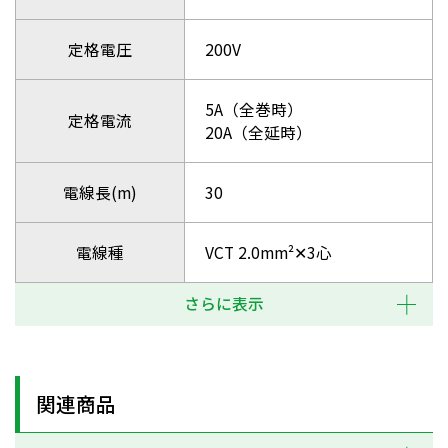
定格電圧
200V
5A（全巻時）
定格電流
20A（全延時）
電線長(m)
30
電線種
VCT 2.0mm²✕3心
さらに表示
関連商品