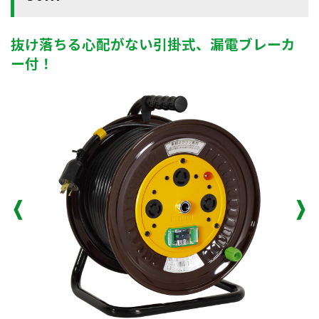
抜け落ちる心配がない引掛式、漏電ブレーカ
ー付！