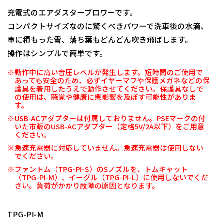
充電式のエアダスターブロワーです。
コンパクトサイズなのに驚くべきパワーで洗車後の水滴、
車に積もった雪、落ち葉もどんどん吹き飛ばします。
操作はシンプルで簡単です。
※動作中に高い音圧レベルが発生します。短時間のご使用で
あっても安全のため、必ずイヤーマフや保護メガネなどの保
護具を着用したうえで動作させてください。保護具なしで
の使用は、聴覚や健康に悪影響を及ぼす可能性がありま
す。
※USB-ACアダプターは付属しておりません。PSEマークの付
いた市販のUSB-ACアダプター（定格5V/2A以下）をご用意
ください。
※急速充電器に対応していません。急速充電器は使用しない
でください。
※ファントム（TPG-PI-S）のSノズルを、トムキャット
（TPG-PI-M）、イーグル（TPG-PI-L）に使用しないでくだ
さい。負荷がかかり故障の原因となります。
日動商品コードNo.10047
TPG-PI-M