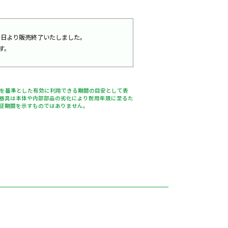
年9月3日より販売終了いたしました。
す。
％を基準とした有効に利用できる期間の目安として表
器具は本体や内部部品の劣化により耐用年限に至るた
証期間を示すものではありません。