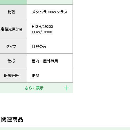
比較
メタハラ300Wクラス
HIGH/19200
定格光束(lm)
LOW/10900
タイプ
灯具のみ
仕様
屋内・屋外兼用
保護等級
IP65
さらに表示
関連商品