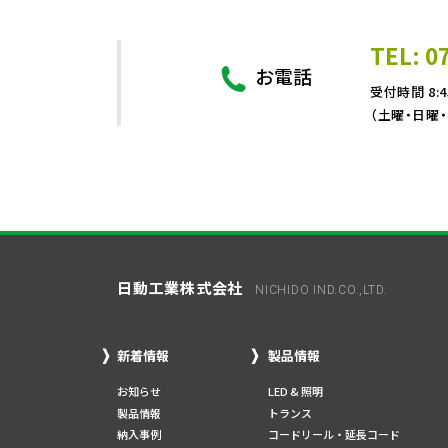
TEL: 0
お電話
受付時間 8:4
（土曜・日曜
日動工業株式会社
NICHIDO IND.CO.,LTD.
新着情報
製品情報
お知らせ
LED & 照明
製品情報
トランス
納入事例
コードリール・延長コード