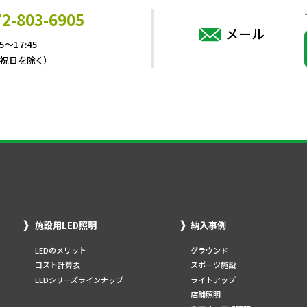
72-803-6905
メール
5～17:45
・祝日を除く）
施設用LED照明
納入事例
LEDのメリット
グラウンド
コスト計算表
スポーツ施設
LEDシリーズラインナップ
ライトアップ
店舗照明