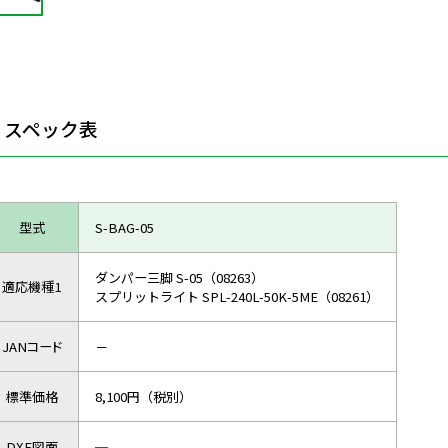
スペック表
型式
S-BAG-05
ダンパー三脚 S-05（08263）
適応機種1
スプリットライト SPL-240L-50K-5ME（08261）
JANコード
－
標準価格
8,100円（税別）
DXF図面
─