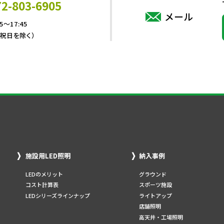
72-803-6905
メール
5～17:45
・祝日を除く）
施設用LED照明
納入事例
LEDのメリット
グラウンド
コスト計算表
スポーツ施設
LEDシリーズラインナップ
ライトアップ
店舗照明
高天井・工場照明