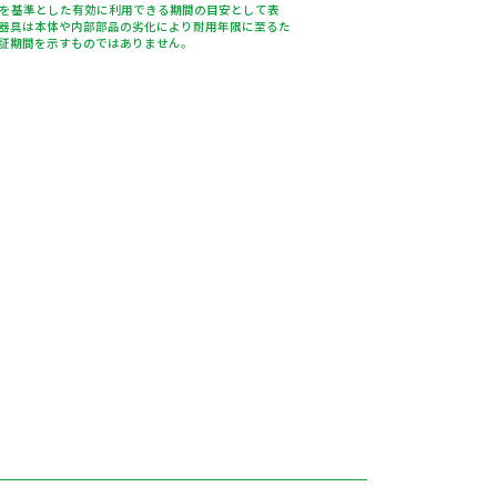
％を基準とした有効に利用できる期間の目安として表
器具は本体や内部部品の劣化により耐用年限に至るた
証期間を示すものではありません。