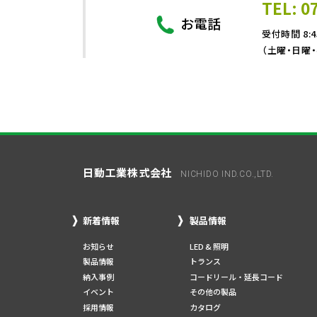
TEL: 0
お電話
受付時間 8:4
（土曜・日曜
日動工業株式会社
NICHIDO IND.CO.,LTD.
新着情報
製品情報
お知らせ
LED & 照明
製品情報
トランス
納入事例
コードリール・延長コード
イベント
その他の製品
採用情報
カタログ