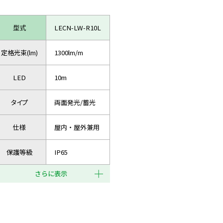
型式
LECN-LW-R10L
定格光束(lm)
1300lm/m
LED
10m
タイプ
両面発光/蓄光
仕様
屋内・屋外兼用
保護等級
IP65
さらに表示