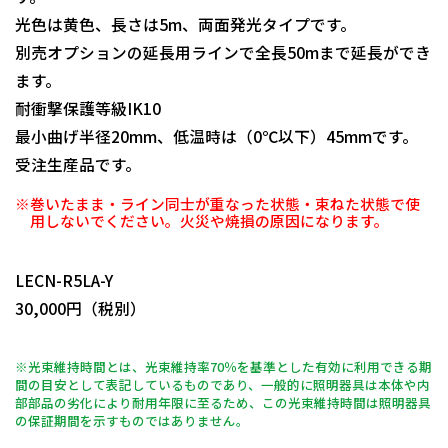
光色は黄色、長さは5m、両面発光タイプです。
別売オプションの延長用ラインで全長50mまで延長ができ
ます。
耐衝撃保護等級IK10
最小曲げ半径20mm、低温時は（0℃以下）45mmです。
受注生産品です。
※巻いたまま・ライン同士が重なった状態・束ねた状態で使
用しないでください。火災や焼損の原因になります。
日動商品コードNo.10351
LECN-R5LA-Y
30,000円（税別）
※光束維持時間とは、光束維持率70％を基準とした有効に利用できる期
間の目安として表記しているものであり、一般的に照明器具は本体や内
部部品の劣化により耐用年限に至るため、この光束維持時間は照明器具
の保証期間を示すものではありません。