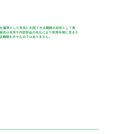
％を基準とした有効に利用できる期間の目安として表
器具は本体や内部部品の劣化により耐用年限に至るた
証期間を示すものではありません。