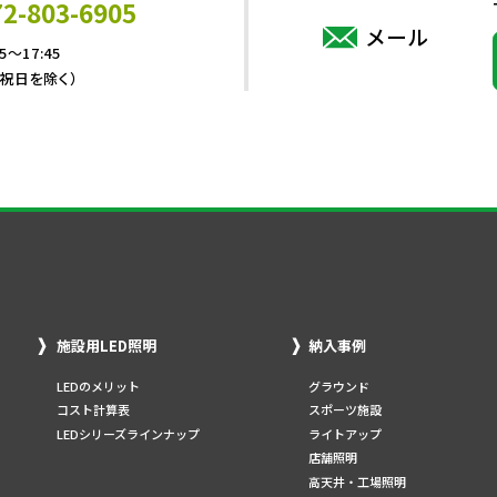
72-803-6905
メール
5～17:45
・祝日を除く）
施設用LED照明
納入事例
LEDのメリット
グラウンド
コスト計算表
スポーツ施設
LEDシリーズラインナップ
ライトアップ
店舗照明
高天井・工場照明