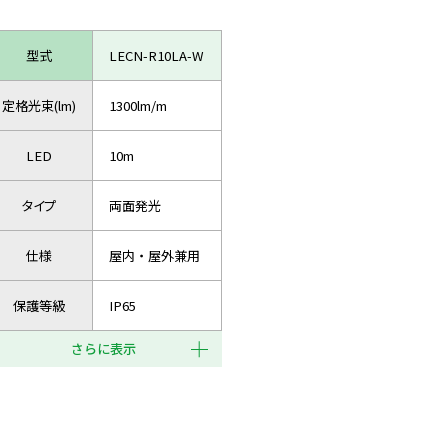
型式
LECN-R10LA-W
定格光束(lm)
1300lm/m
LED
10m
タイプ
両面発光
仕様
屋内・屋外兼用
保護等級
IP65
さらに表示