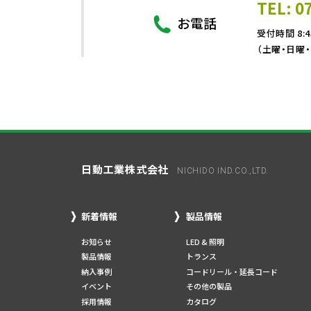
TEL: 0
お電話
受付時間 8:4
（土曜・日曜
日動工業株式会社
NICHIDO IND.CO.,LTD.
新着情報
製品情報
お知らせ
LED & 照明
製品情報
トランス
納入事例
コードリール・延長コード
イベント
その他の製品
採用情報
カタログ