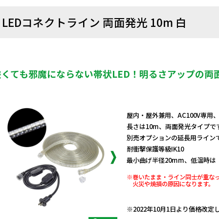
LEDコネクトライン 両面発光 10m 白
狭くても邪魔にならない帯状LED！明るさアップの両
屋内・屋外兼用、AC100V専用
長さは10m、両面発光タイプで
別売オプションの延長用ラインで
耐衝撃保護等級IK10
最小曲げ半径20mm、低温時は
※巻いたまま・ライン同士が重な
火災や焼損の原因になります。
日動商品コードNo.10320
※2022年10月1日より価格改