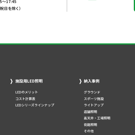
5～17:45
・祝日を除く）
施設用LED照明
納入事例
LEDのメリット
グラウンド
コスト計算表
スポーツ施設
LEDシリーズラインナップ
ライトアップ
店舗照明
高天井・工場照明
街路照明
その他