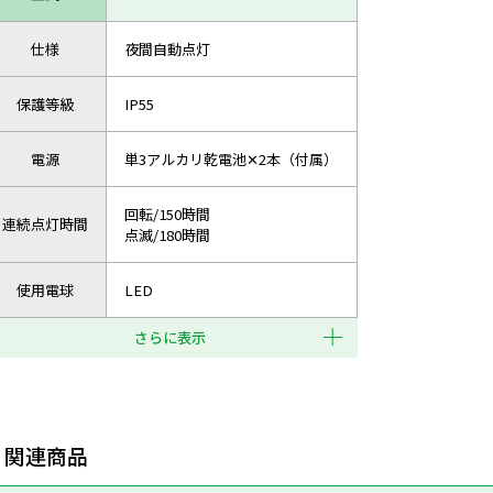
仕様
夜間自動点灯
保護等級
IP55
電源
単3アルカリ乾電池✕2本（付属）
回転/150時間
連続点灯時間
点滅/180時間
使用電球
LED
さらに表示
関連商品