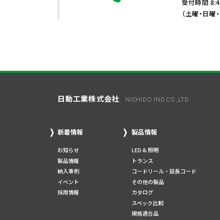
受付時間 8:4
（土曜・日曜
日動工業株式会社
NICHIDO IND.CO.,LTD.
新着情報
製品情報
お知らせ
LED & 照明
製品情報
トランス
納入事例
コードリール・延長コード
イベント
その他の製品
採用情報
カタログ
スペック比較
規格適合品