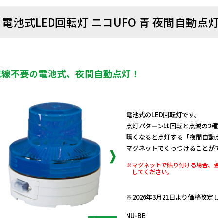
電池式LED回転灯 ニコUFO 青 夜間自動点
配線不要の電池式、夜間自動点灯！
電池式のLED回転灯です。
点灯パターンは回転と点滅の2
暗くなると点灯する「夜間自動
マグネットでくっつけることが
※マグネットで貼り付ける場合、
してください。
日動商品コードNo.12087
※2026年3月21日より価格改
NU-BB