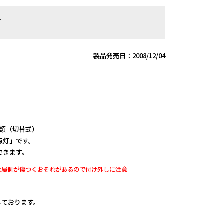
灯
製品発売日：2008/12/04
種類（切替式）
点灯」です。
できます。
金属側が傷つくおそれがあるので付け外しに注意
定しております。