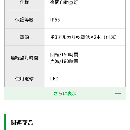
仕様
夜間自動点灯
保護等級
IP55
電源
単3アルカリ乾電池✕2本（付属）
回転/150時間
連続点灯時間
点滅/180時間
使用電球
LED
さらに表示
関連商品