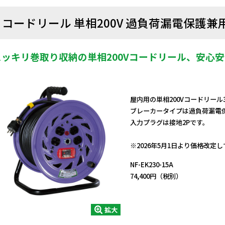
コードリール 単相200V 過負荷漏電保護兼
スッキリ巻取り収納の単相200Vコードリール、安心
屋内用の単相200Vコードリール
ブレーカータイプは過負荷漏電
入力プラグは接地2Pです。
日動商品コードNo.02140
※2026年5月1日より価格改定
NF-EK230-15A
74,400円（税別）
拡大