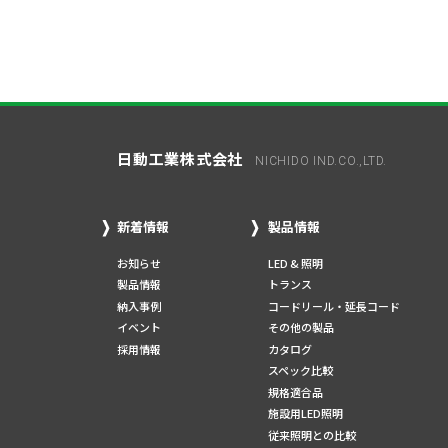
日動工業株式会社
NICHIDO IND.CO.,LTD.
新着情報
製品情報
お知らせ
LED & 照明
製品情報
トランス
納入事例
コードリール・延長コード
イベント
その他の製品
採用情報
カタログ
スペック比較
規格適合品
施設用LED照明
従来照明との比較