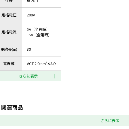
仕様
屋内用
定格電圧
200V
5A（全巻時）
定格電流
15A（全延時）
電線長(m)
30
電線種
VCT 2.0mm²✕3心
さらに表示
関連商品
さらに表示