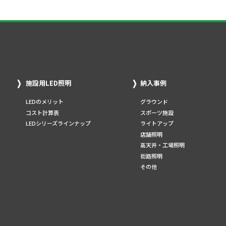
施設用LED照明
納入事例
LEDのメリット
グラウンド
コスト計算表
スポーツ施設
LEDシリーズラインナップ
ライトアップ
店舗照明
高天井・工場照明
街路照明
その他