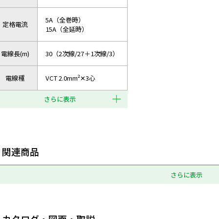
5A（全巻時）
定格電流
15A（全延時）
電線長(m)
30（2次線/27＋1次線/3）
電線種
VCT 2.0mm²✕3心
さらに表示
関連商品
さらに表示
カタログ・図面・取説