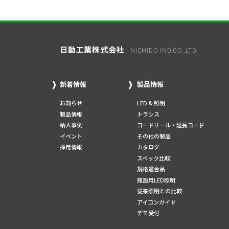
日動工業株式会社
NICHIDO IND.CO.,LTD.
新着情報
製品情報
お知らせ
LED & 照明
製品情報
トランス
納入事例
コードリール・延長コード
イベント
その他の製品
採用情報
カタログ
スペック比較
規格適合品
施設用LED照明
従来照明との比較
アイコンガイド
デモ受付