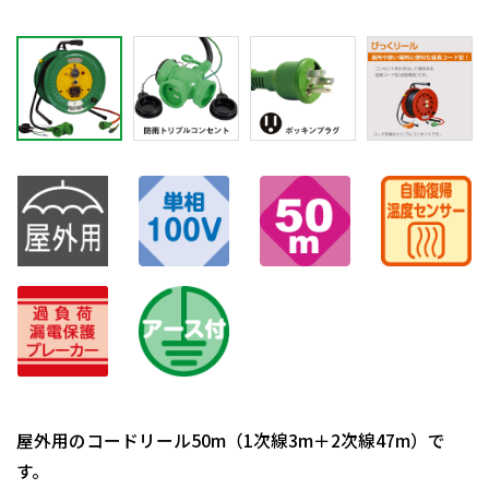
屋外用のコードリール50m（1次線3m＋2次線47m）で
す。