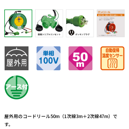
屋外用のコードリール50m（1次線3m＋2次線47m）で
す。