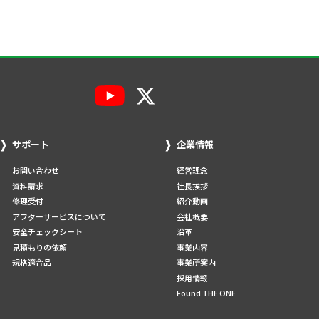
サポート
企業情報
お問い合わせ
経営理念
資料請求
社長挨拶
修理受付
紹介動画
アフターサービスについて
会社概要
安全チェックシート
沿革
見積もりの依頼
事業内容
規格適合品
事業所案内
採用情報
Found THE ONE