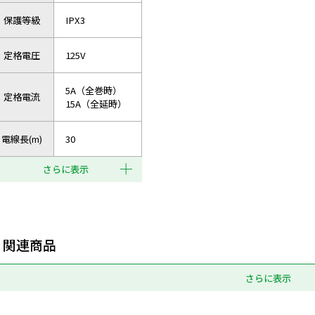
保護等級
IPX3
定格電圧
125V
5A（全巻時）
定格電流
15A（全延時）
電線長(m)
30
さらに表示
関連商品
さらに表示