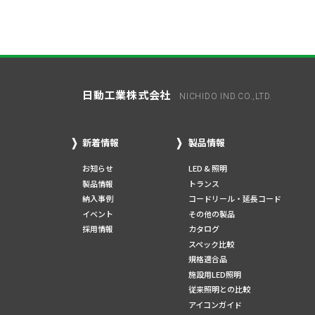
日動工業株式会社
NICHIDO IND.CO.,LTD.
新着情報
製品情報
お知らせ
LED & 照明
製品情報
トランス
納入事例
コードリール・延長コード
イベント
その他の製品
採用情報
カタログ
スペック比較
規格適合品
施設用LED照明
従来照明との比較
アイコンガイド