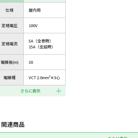
仕様
屋内用
定格電圧
100V
5A（全巻時）
定格電流
15A（全延時）
電線長(m)
30
電線種
VCT 2.0mm²✕3心
さらに表示
関連商品