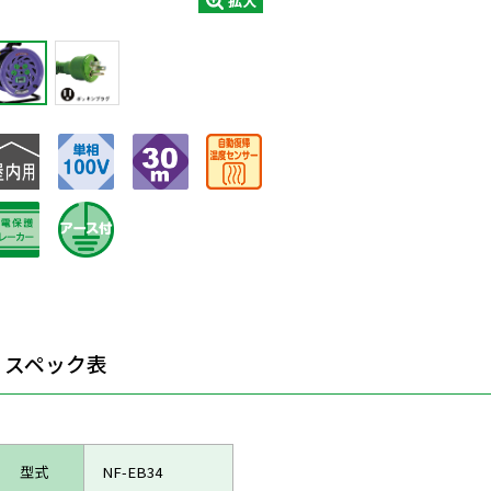
拡大
スペック表
型式
NF-EB34