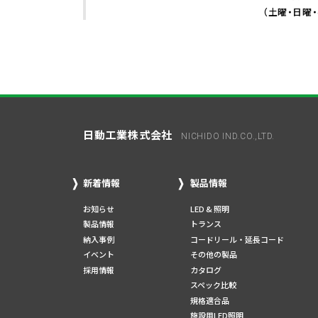
（土曜・日曜
日動工業株式会社
NICHIDO IND.CO.,LTD.
新着情報
製品情報
お知らせ
LED & 照明
製品情報
トランス
納入事例
コードリール・延長コード
イベント
その他の製品
採用情報
カタログ
スペック比較
規格適合品
施設用LED照明