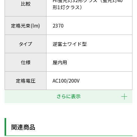
Hf蛍光灯32形クラス（蛍光灯40
比較
形1灯クラス）
定格光束(lm)
2370
タイプ
逆富士ワイド型
仕様
屋内用
定格電圧
AC100/200V
さらに表示
関連商品