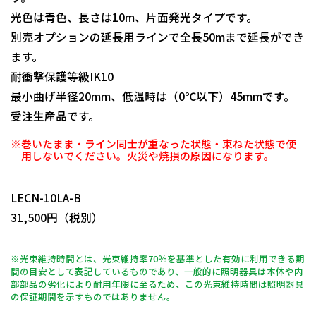
光色は青色、長さは10m、片面発光タイプです。
別売オプションの延長用ラインで全長50mまで延長ができ
ます。
耐衝撃保護等級IK10
最小曲げ半径20mm、低温時は（0℃以下）45mmです。
受注生産品です。
※巻いたまま・ライン同士が重なった状態・束ねた状態で使
用しないでください。火災や焼損の原因になります。
日動商品コードNo.10367
LECN-10LA-B
31,500円（税別）
※光束維持時間とは、光束維持率70％を基準とした有効に利用できる期
間の目安として表記しているものであり、一般的に照明器具は本体や内
部部品の劣化により耐用年限に至るため、この光束維持時間は照明器具
の保証期間を示すものではありません。