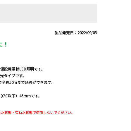
製品発売日：2022/09/05
に！
、仮設用帯状LED照明です。
発光タイプです。
全長50mまで延長ができます。
（0℃以下）45mmです。
った状態・束ねた状態で使用しないでください。