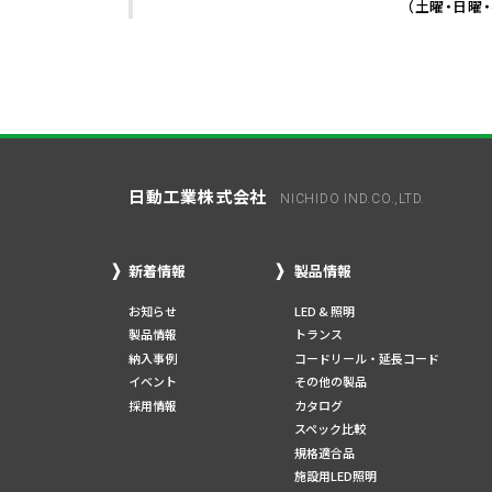
（土曜・日曜
日動工業株式会社
NICHIDO IND.CO.,LTD.
新着情報
製品情報
お知らせ
LED & 照明
製品情報
トランス
納入事例
コードリール・延長コード
イベント
その他の製品
採用情報
カタログ
スペック比較
規格適合品
施設用LED照明