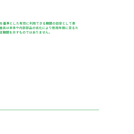
％を基準とした有効に利用できる期間の目安として表
器具は本体や内部部品の劣化により耐用年限に至るた
証期間を示すものではありません。