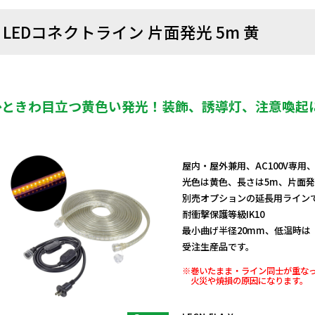
LEDコネクトライン 片面発光 5m 黄
ひときわ目立つ黄色い発光！装飾、誘導灯、注意喚起
屋内・屋外兼用、AC100V専用
光色は黄色、長さは5m、片面
別売オプションの延長用ラインで
耐衝撃保護等級IK10
最小曲げ半径20mm、低温時は
受注生産品です。
※巻いたまま・ライン同士が重な
火災や焼損の原因になります。
日動商品コードNo.10361