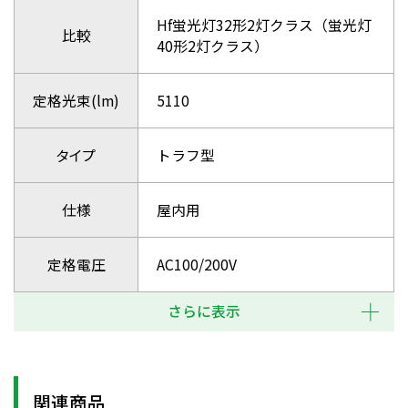
Hf蛍光灯32形2灯クラス（蛍光灯
比較
40形2灯クラス）
定格光束(lm)
5110
タイプ
トラフ型
仕様
屋内用
定格電圧
AC100/200V
さらに表示
関連商品