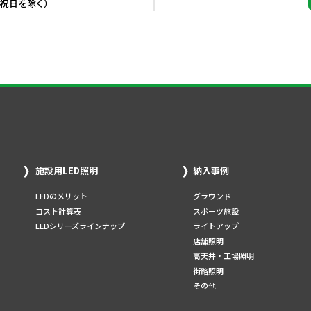
・祝日を除く）
施設用LED照明
納入事例
LEDのメリット
グラウンド
コスト計算表
スポーツ施設
LEDシリーズラインナップ
ライトアップ
店舗照明
高天井・工場照明
街路照明
その他