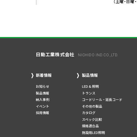
（土曜・日曜
日動工業株式会社
NICHIDO IND.CO.,LTD.
新着情報
製品情報
お知らせ
LED & 照明
製品情報
トランス
納入事例
コードリール・延長コード
イベント
その他の製品
採用情報
カタログ
スペック比較
規格適合品
施設用LED照明