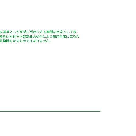
％を基準とした有効に利用できる期間の目安として表
器具は本体や内部部品の劣化により耐用年限に至るた
証期間を示すものではありません。