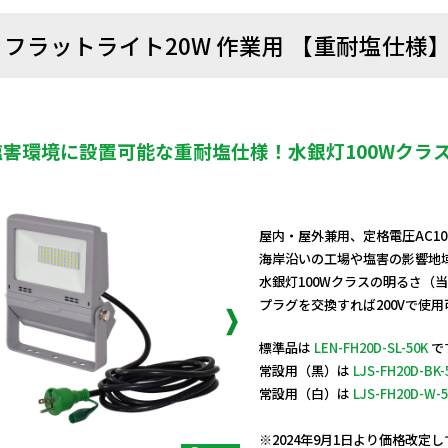
フラットライト20W 作業用 【重耐塩仕様
塩害環境に設置可能な重耐塩仕様！水銀灯100Wクラ
屋内・屋外兼用、定格電圧AC10
海岸沿いの工場や塩害の影響地
水銀灯100Wクラスの明るさ（
プラグを交換すれば200Vで使
標準品は
LEN-FH20D-SL-50K
で
常設用（黒）は
LJS-FH20D-BK-
常設用（白）は
LJS-FH20D-W-5
日動商品コードNo.14251
※2024年9月1日より価格改定