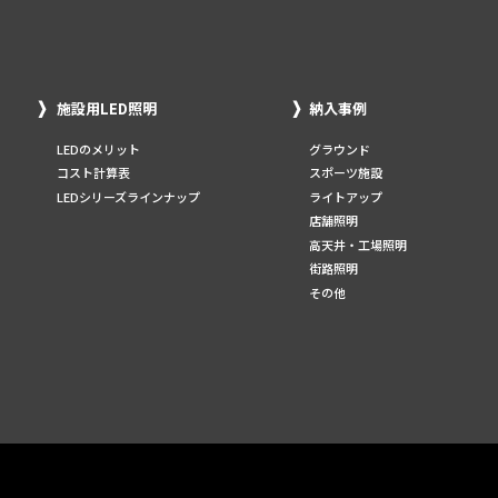
施設用LED照明
納入事例
LEDのメリット
グラウンド
コスト計算表
スポーツ施設
LEDシリーズラインナップ
ライトアップ
店舗照明
高天井・工場照明
街路照明
その他