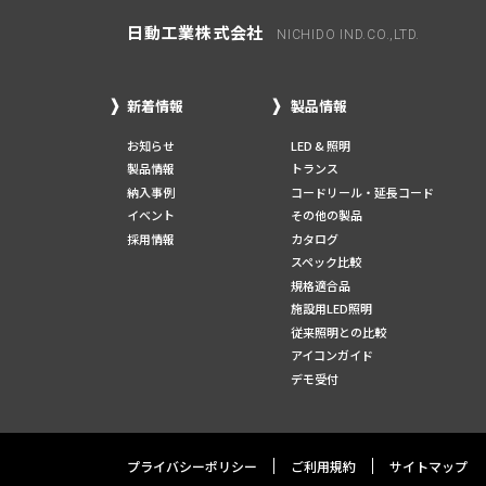
日動工業株式会社
NICHIDO IND.CO.,LTD.
新着情報
製品情報
お知らせ
LED & 照明
製品情報
トランス
納入事例
コードリール・延長コード
イベント
その他の製品
採用情報
カタログ
スペック比較
規格適合品
施設用LED照明
従来照明との比較
アイコンガイド
デモ受付
プライバシーポリシー
ご利用規約
サイトマップ