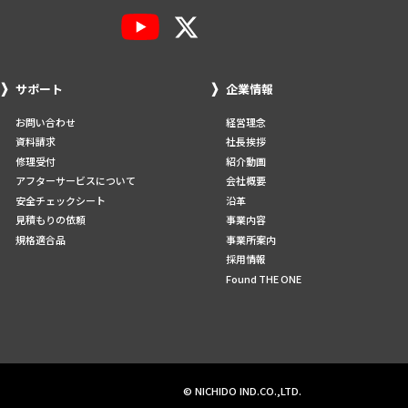
サポート
企業情報
お問い合わせ
経営理念
資料請求
社長挨拶
修理受付
紹介動画
アフターサービスについて
会社概要
安全チェックシート
沿革
見積もりの依頼
事業内容
規格適合品
事業所案内
採用情報
Found THE ONE
© NICHIDO IND.CO.,LTD.