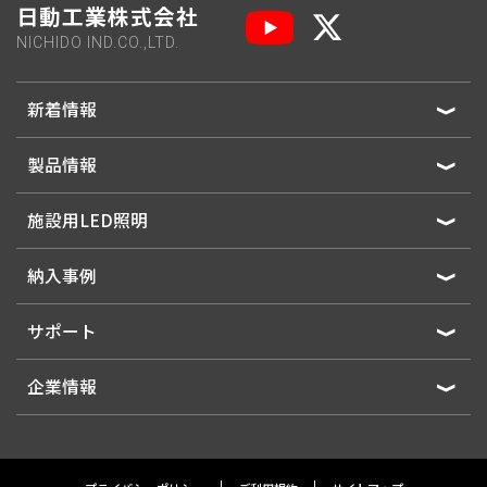
日動工業株式会社
NICHIDO IND.CO.,LTD.
RND-EK30SF
屋内用
新着情報
RND-EK30SL
屋内用/ロック（引掛）式
製品情報
施設用LED照明
RBW-EB30S
屋内・屋外兼用
納入事例
サポート
RBW-EK30S
屋内・屋外兼用
企業情報
RBW-EK30SPN
屋内・屋外兼用