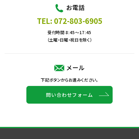
RND-E30SF
屋内用
お電話
TEL: 072-803-6905
RND-EB30S
屋内用
受付時間 8:45～17:45
（土曜・日曜・祝日を除く）
RND-EK30S
屋内用
メール
下記ボタンからお進みください。
RND-EB30SF
屋内用
問い合わせフォーム
RND-EB30SL
屋内用/ロック（引掛）式
RBW-E30S
屋内・屋外兼用