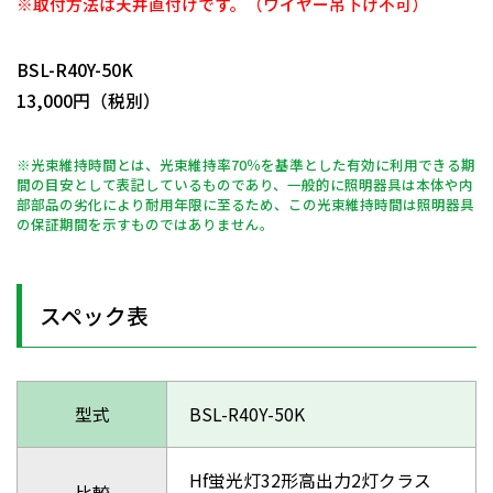
※取付方法は天井直付けです。（ワイヤー吊下げ不可）
日動商品コードNo.11193
BSL-R40Y-50K
13,000円（税別）
※光束維持時間とは、光束維持率70％を基準とした有効に利用できる期
間の目安として表記しているものであり、一般的に照明器具は本体や内
部部品の劣化により耐用年限に至るため、この光束維持時間は照明器具
の保証期間を示すものではありません。
スペック表
型式
BSL-R40Y-50K
Hf蛍光灯32形高出力2灯クラス
比較