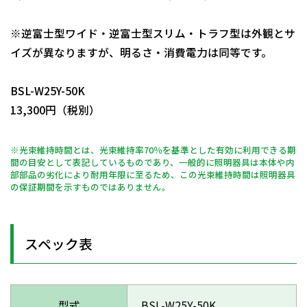
※逆富士型ワイド・逆富士型スリム・トラフ型は外観とサ
イズが異なりますが、明るさ・消費電力は同等です。
日動商品コードNo.11181
BSL-W25Y-50K
13,300円（税別）
※光束維持時間とは、光束維持率70％を基準とした有効に利用できる期
間の目安として表記しているものであり、一般的に照明器具は本体や内
部部品の劣化により耐用年限に至るため、この光束維持時間は照明器具
の保証期間を示すものではありません。
スペック表
型式
BSL-W25Y-50K