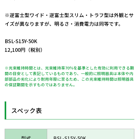
※逆富士型ワイド・逆富士型スリム・トラフ型は外観とサ
イズが異なりますが、明るさ・消費電力は同等です。
日動商品コードNo.11185
BSL-S15Y-50K
12,100円（税別）
※光束維持時間とは、光束維持率70％を基準とした有効に利用できる期
間の目安として表記しているものであり、一般的に照明器具は本体や内
部部品の劣化により耐用年限に至るため、この光束維持時間は照明器具
の保証期間を示すものではありません。
スペック表
型式
BSL-S15Y-50K