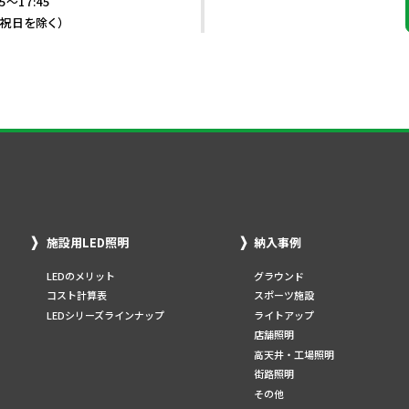
5～17:45
・祝日を除く）
施設用LED照明
納入事例
LEDのメリット
グラウンド
コスト計算表
スポーツ施設
LEDシリーズラインナップ
ライトアップ
店舗照明
高天井・工場照明
街路照明
その他