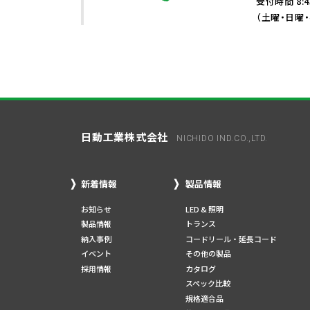
受付時間 8:4
（土曜・日曜
日動工業株式会社
NICHIDO IND.CO.,LTD.
新着情報
製品情報
お知らせ
LED & 照明
製品情報
トランス
納入事例
コードリール・延長コード
イベント
その他の製品
採用情報
カタログ
スペック比較
規格適合品