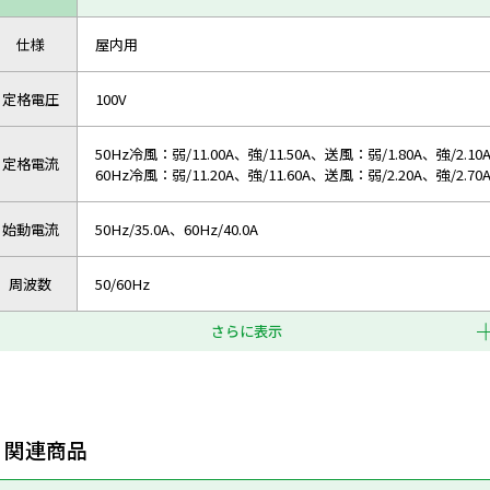
仕様
屋内用
定格電圧
100V
50Hz冷風：弱/11.00A、強/11.50A、送風：弱/1.80A、強/2.10
定格電流
60Hz冷風：弱/11.20A、強/11.60A、送風：弱/2.20A、強/2.70
始動電流
50Hz/35.0A、60Hz/40.0A
周波数
50/60Hz
さらに表示
関連商品