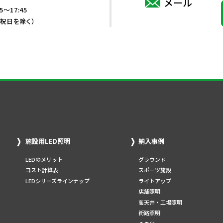
メール
5～17:45
・祝日を除く）
施設用LED照明
納入事例
LEDのメリット
グラウンド
コスト計算表
スポーツ施設
LEDシリーズラインナップ
ライトアップ
店舗照明
高天井・工場照明
街路照明