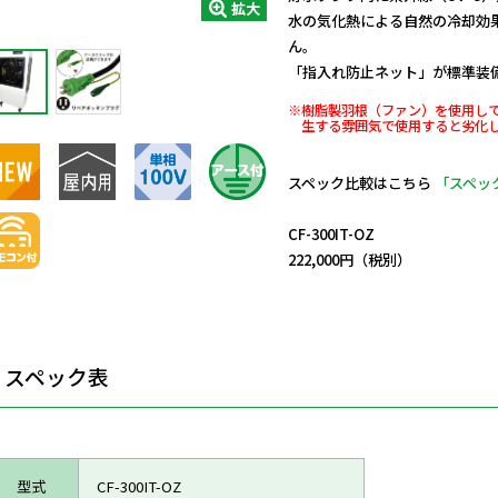
拡大
水の気化熱による自然の冷却効
ん。
「指入れ防止ネット」が標準装
※樹脂製羽根（ファン）を使用し
生する雰囲気で使用すると劣化
スペック比較はこちら
「スペッ
日動商品コードNo.28758
CF-300IT-OZ
222,000円（税別）
スペック表
型式
CF-300IT-OZ