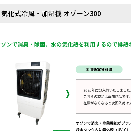
気化式冷風・加湿機 オゾーン300
オゾンで消臭・除菌、水の気化熱を利用するので排熱
実用新案登録済
2026年度分入荷いたしました
こちらの製品は季節商品です
在庫がなくなると次回入荷は
オゾンで消臭・除菌機能がプラ
貯水タンク内に紫外線（UV-C