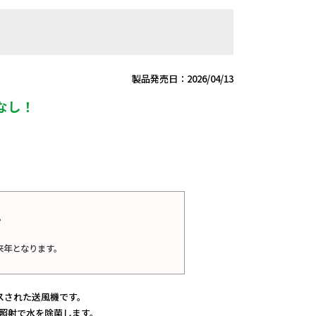
製品発売日：2026/04/13
なし！
。
。
来年となります。
スされた送風機です。
）照射で水を除菌します。