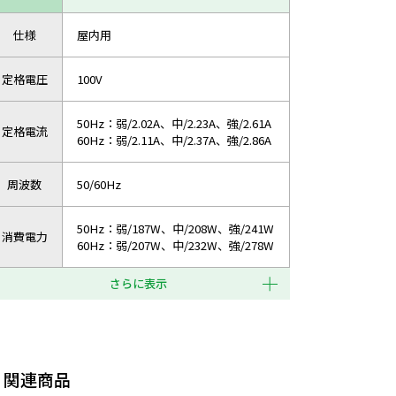
仕様
屋内用
定格電圧
100V
50Hz：弱/2.02A、中/2.23A、強/2.61A
定格電流
60Hz：弱/2.11A、中/2.37A、強/2.86A
周波数
50/60Hz
50Hz：弱/187W、中/208W、強/241W
消費電力
60Hz：弱/207W、中/232W、強/278W
さらに表示
関連商品