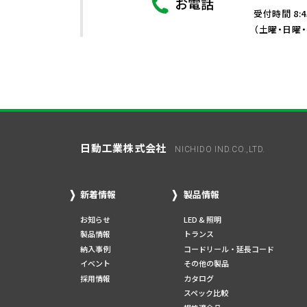
お電話
受付時間 8:4
（土曜・日曜
日動工業株式会社
NICHIDO IND.CO.,LTD.
新着情報
製品情報
お知らせ
LED & 照明
製品情報
トランス
納入事例
コードリール・延長コード
イベント
その他の製品
採用情報
カタログ
スペック比較