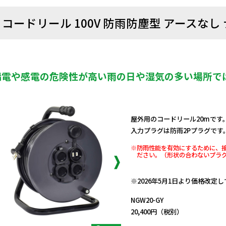
コードリール 100V 防雨防塵型 アースなし 
漏電や感電の危険性が高い雨の日や湿気の多い場所で
屋外用のコードリール20mです
入力プラグは防雨2Pプラグです
※防雨性能を有効にするために、
ださい。（形状の合わないプラ
日動商品コードNo.05493
※2026年5月1日より価格改定
NGW20-GY
20,400円（税別）