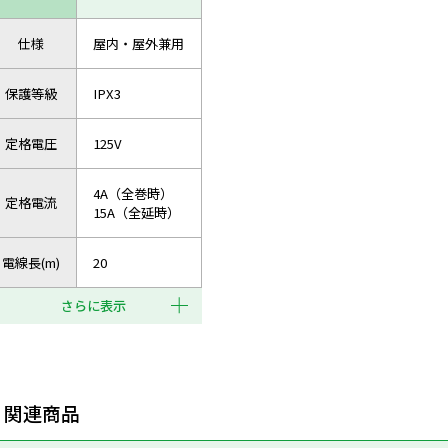
仕様
屋内・屋外兼用
保護等級
IPX3
定格電圧
125V
4A（全巻時）
定格電流
15A（全延時）
電線長(m)
20
さらに表示
関連商品