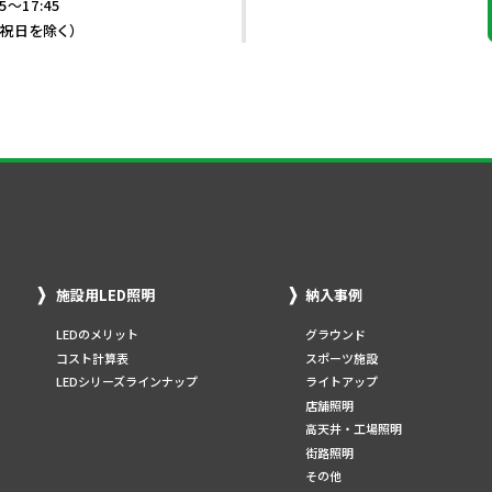
5～17:45
・祝日を除く）
施設用LED照明
納入事例
LEDのメリット
グラウンド
コスト計算表
スポーツ施設
LEDシリーズラインナップ
ライトアップ
店舗照明
高天井・工場照明
街路照明
その他