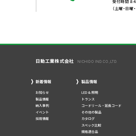
受付時間 8:4
（土曜・日曜
日動工業株式会社
NICHIDO IND.CO.,LTD.
新着情報
製品情報
お知らせ
LED & 照明
製品情報
トランス
納入事例
コードリール・延長コード
イベント
その他の製品
採用情報
カタログ
スペック比較
規格適合品