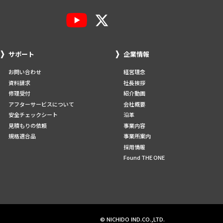
サポート
企業情報
お問い合わせ
経営理念
資料請求
社長挨拶
修理受付
紹介動画
アフターサービスについて
会社概要
安全チェックシート
沿革
見積もりの依頼
事業内容
規格適合品
事業所案内
採用情報
Found THE ONE
© NICHIDO IND.CO.,LTD.