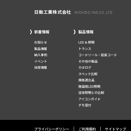
日動工業株式会社
NICHIDO IND.CO.,LTD.
新着情報
製品情報
お知らせ
LED & 照明
製品情報
トランス
納入事例
コードリール・延長コード
イベント
その他の製品
採用情報
カタログ
スペック比較
規格適合品
施設用LED照明
従来照明との比較
アイコンガイド
デモ受付
プライバシーポリシー
ご利用規約
サイトマップ