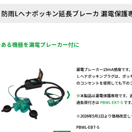
防雨Lヘナポッキン延長ブレーカ 漏電保護
今ある機器を漏電ブレーカー付に
漏電ブレーカー15mA感度です
Ｌヘナポッキンプラグは、ポッ
のコンセントを使用しても下の
※本製品は漏電保護専用です。
過負荷付きは
PBWL-EKT-S
です
日動商品コードNo.08354
※2026年5月1日より価格改定
PBWL-EBT-S