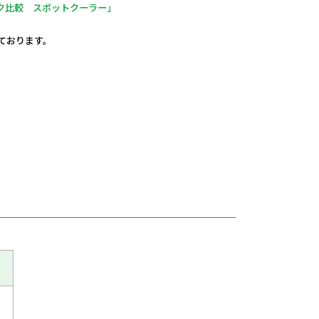
ク比較 スポットクーラー」
しております。