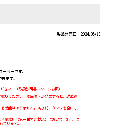
製品発売日：2024/05/13
トクーラーです。
できます。
ください。（取扱説明書６ページ参照）
お取りください。電圧降下が発生すると、送風運
する機能はありません。満水前にタンクを空にし
よる業務用（第一種特定製品）において、3ヵ月に
れています。