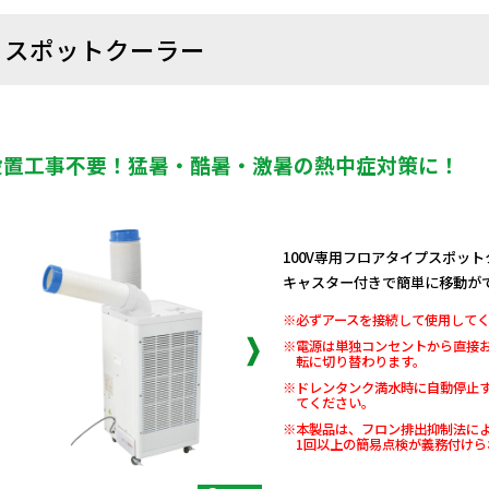
スポットクーラー
設置工事不要！猛暑・酷暑・激暑の熱中症対策に！
100V専用フロアタイプスポッ
キャスター付きで簡単に移動が
※必ずアースを接続して使用して
※電源は単独コンセントから直接
転に切り替わります。
※ドレンタンク満水時に自動停止
てください。
※本製品は、フロン排出抑制法に
1回以上の簡易点検が義務付けら