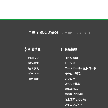
日動工業株式会社
NICHIDO IND.CO.,LTD.
新着情報
製品情報
お知らせ
LED & 照明
製品情報
トランス
納入事例
コードリール・延長コード
イベント
その他の製品
採用情報
カタログ
スペック比較
規格適合品
施設用LED照明
従来照明との比較
アイコンガイド