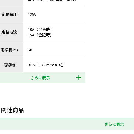
定格電圧
125V
10A（全巻時）
定格電流
15A（全延時）
電線長(m)
50
電線種
3PNCT 2.0mm²✕3心
さらに表示
関連商品
さらに表示