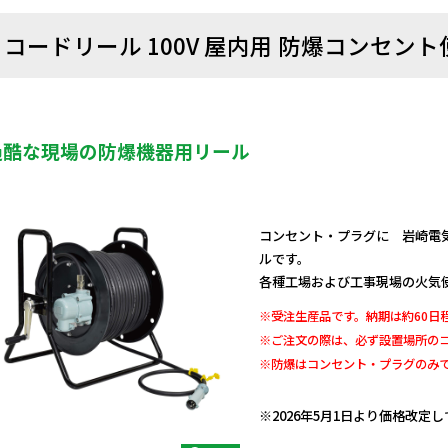
コードリール 100V 屋内用 防爆コンセント使
過酷な現場の防爆機器用リール
コンセント・プラグに 岩崎電気EX
ルです。
各種工場および工事現場の火気
※受注生産品です。納期は約60日
※ご注文の際は、必ず設置場所の
※防爆はコンセント・プラグのみ
日動商品コードNo.05286
※2026年5月1日より価格改定