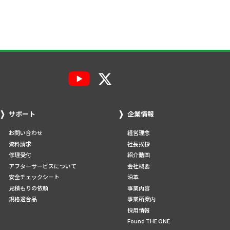
サポート
企業情報
お問い合わせ
経営理念
資料請求
社長挨拶
修理受付
紹介動画
アフターサービスについて
会社概要
安全チェックシート
沿革
見積もりの依頼
事業内容
規格適合品
事業所案内
採用情報
Found THE ONE