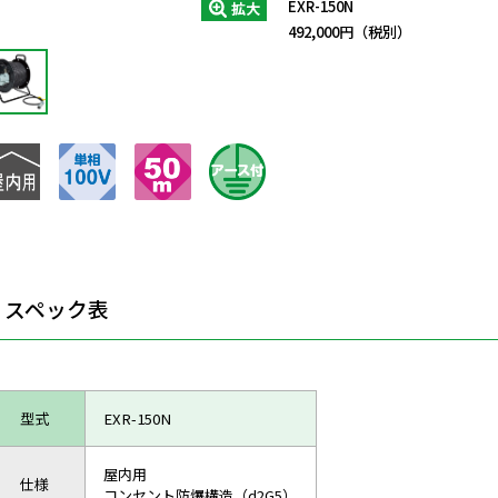
EXR-150N
拡大
492,000円（税別）
スペック表
型式
EXR-150N
屋内用
仕様
コンセント防爆構造（d2G5）