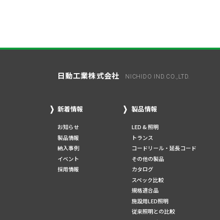
日動工業株式会社
NICHIDO IND.CO.,LTD.
新着情報
製品情報
お知らせ
LED & 照明
製品情報
トランス
納入事例
コードリール・延長コード
イベント
その他の製品
採用情報
カタログ
スペック比較
規格適合品
施設用LED照明
従来照明との比較