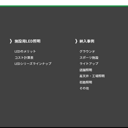
施設用LED照明
納入事例
LEDのメリット
グラウンド
コスト計算表
スポーツ施設
LEDシリーズラインナップ
ライトアップ
店舗照明
高天井・工場照明
街路照明
その他