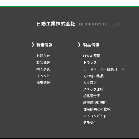
日動工業株式会社
NICHIDO IND.CO.,LTD.
新着情報
製品情報
お知らせ
LED & 照明
製品情報
トランス
納入事例
コードリール・延長コード
イベント
その他の製品
採用情報
カタログ
スペック比較
規格適合品
施設用LED照明
従来照明との比較
アイコンガイド
デモ受付