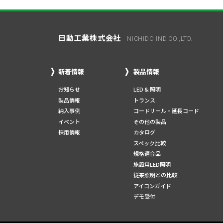
日動工業株式会社
NICHIDO IND.CO.,LTD.
新着情報
製品情報
お知らせ
LED & 照明
製品情報
トランス
納入事例
コードリール・延長コード
イベント
その他の製品
採用情報
カタログ
スペック比較
規格適合品
施設用LED照明
従来照明との比較
アイコンガイド
デモ受付