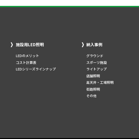
施設用LED照明
納入事例
LEDのメリット
グラウンド
コスト計算表
スポーツ施設
LEDシリーズラインナップ
ライトアップ
店舗照明
高天井・工場照明
街路照明
その他