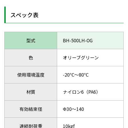
スペック表
型式
BH-500LH-OG
色
オリーブグリーン
使用環境温度
-20℃～80℃
材質
ナイロン6（PA6）
有効結束径
Φ30～140
連続耐荷重
10kgf