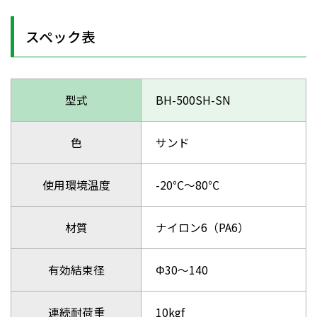
スペック表
型式
BH-500SH-SN
色
サンド
使用環境温度
-20℃～80℃
材質
ナイロン6（PA6）
有効結束径
Φ30～140
連続耐荷重
10kgf