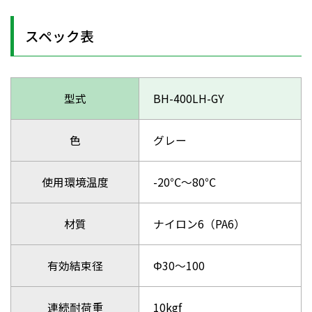
スペック表
型式
BH-400LH-GY
色
グレー
使用環境温度
-20℃～80℃
材質
ナイロン6（PA6）
有効結束径
Φ30～100
連続耐荷重
10kgf