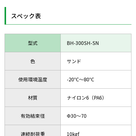
スペック表
型式
BH-300SH-SN
色
サンド
使用環境温度
-20℃～80℃
材質
ナイロン6（PA6）
有効結束径
Φ30～70
連続耐荷重
10kgf