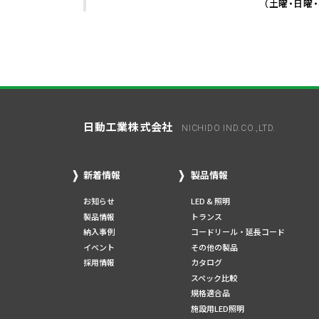
（土曜・日曜
日動工業株式会社
NICHIDO IND.CO.,LTD.
新着情報
製品情報
お知らせ
LED & 照明
製品情報
トランス
納入事例
コードリール・延長コード
イベント
その他の製品
採用情報
カタログ
スペック比較
規格適合品
施設用LED照明