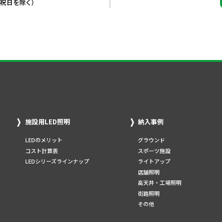
・祝日を除く）
施設用LED照明
納入事例
LEDのメリット
グラウンド
コスト計算表
スポーツ施設
LEDシリーズラインナップ
ライトアップ
店舗照明
高天井・工場照明
街路照明
その他