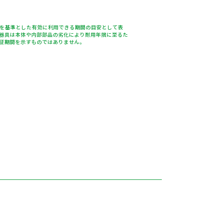
％を基準とした有効に利用できる期間の目安として表
器具は本体や内部部品の劣化により耐用年限に至るた
証期間を示すものではありません。