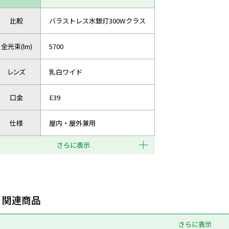
比較
バラストレス水銀灯300Wクラス
全光束(lm)
5700
レンズ
乳白ワイド
口金
E39
仕様
屋内・屋外兼用
さらに表示
関連商品
さらに表示