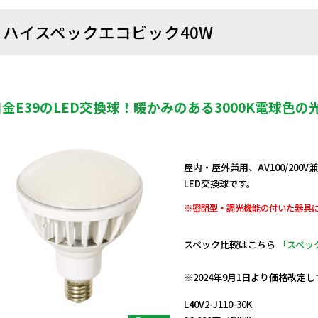
ハイスペックエコビック40W
口金E39のLED交換球！暖かみのある3000K電球色の
屋内・屋外兼用、AV100/200V
LED交換球です。
※密閉型・調光機能の付いた器具
スペック比較はこちら
「スペッ
日動商品コードNo.13094
※2024年9月1日より価格改定
L40V2-J110-30K